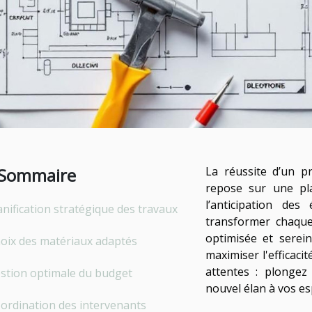
Sommaire
La réussite d’un pr
repose sur une pla
l’anticipation de
anification stratégique des travaux
transformer chaqu
optimisée et serei
oix des matériaux adaptés
maximiser l'efficaci
attentes : plongez
stion optimale du budget
nouvel élan à vos es
ordination des intervenants