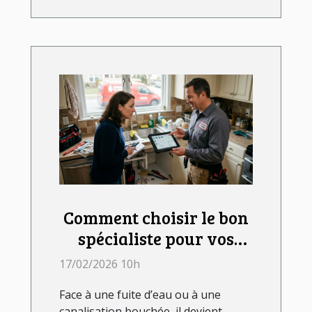
Comment choisir le bon
spécialiste pour vos
urgences de plomberie ?
17/02/2026 10h
Face à une fuite d’eau ou à une
canalisation bouchée, il devient