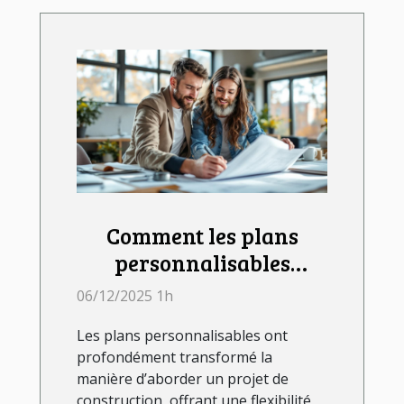
Comment les plans
personnalisables
influencent votre projet
06/12/2025 1h
de construction ?
Les plans personnalisables ont
profondément transformé la
manière d’aborder un projet de
construction, offrant une flexibilité