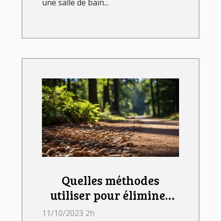
une salle de bain...
Quelles méthodes
utiliser pour éliminer
les mauvaises herbes
11/10/2023 2h