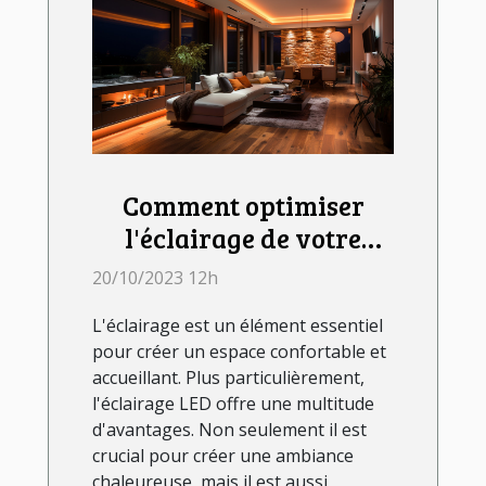
Comment optimiser
l'éclairage de votre
chambre avec les LED
20/10/2023 12h
L'éclairage est un élément essentiel
pour créer un espace confortable et
accueillant. Plus particulièrement,
l'éclairage LED offre une multitude
d'avantages. Non seulement il est
crucial pour créer une ambiance
chaleureuse, mais il est aussi