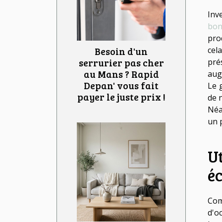
Inv
bon
pro
Besoin d'un
cel
serrurier pas cher
pré
au Mans ? Rapid
aug
Depan' vous fait
Le 
payer le juste prix !
de 
Néa
un 
Ut
é
Com
d'o