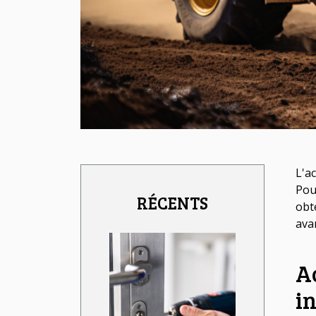
L'a
Pou
RÉCENTS
obt
ava
A
in