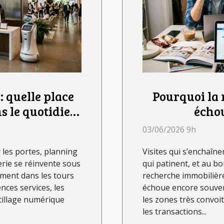
 quelle place
Pourquoi la
s le quotidien
écho
accompa
03/06/2026 9h
 les portes, planning
Visites qui s’enchaîn
rie se réinvente sous
qui patinent, et au bo
lement dans les tours
recherche immobilière 
nces services, les
échoue encore souvent
tillage numérique
les zones très convoit
les transactions...