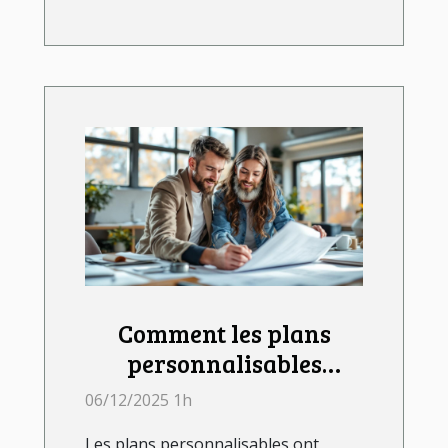
Comment les plans
personnalisables
influencent votre projet
06/12/2025 1h
de construction ?
Les plans personnalisables ont