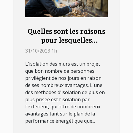
Quelles sont les raisons
pour lesquelles
l'isolation des murs par
31/10/2023 1h
l'extérieur est un projet
L'isolation des murs est un projet
avantageux ?
que bon nombre de personnes
privilégient de nos jours en raison
de ses nombreux avantages. L'une
des méthodes d'isolation de plus en
plus prisée est l'isolation par
l'extérieur, qui offre de nombreux
avantages tant sur le plan de la
performance énergétique que...