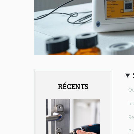
RÉCENTS
Qu
Id
Re
Pr