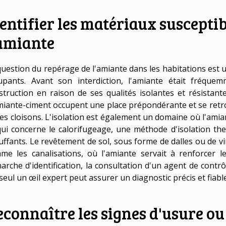
entifier les matériaux susceptib
'amiante
question du repérage de l'amiante dans les habitations est
upants. Avant son interdiction, l'amiante était fréquem
struction en raison de ses qualités isolantes et résistant
miante-ciment occupent une place prépondérante et se retro
les cloisons. L'isolation est également un domaine où l'am
qui concerne le calorifugeage, une méthode d'isolation t
uffants. Le revêtement de sol, sous forme de dalles ou de vin
me les canalisations, où l'amiante servait à renforcer l
arche d'identification, la consultation d'un agent de cont
seul un œil expert peut assurer un diagnostic précis et fiable
connaître les signes d'usure o