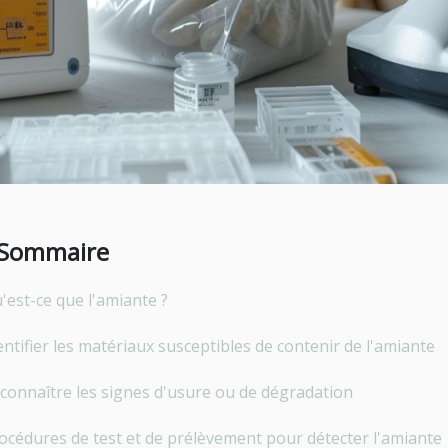
Sommaire
'est-ce que l'amiante ?
entifier les matériaux susceptibles de contenir de l'amiante
connaître les signes d'usure ou de dégradation
océdures de test et de prélèvement pour détecter l'amiante