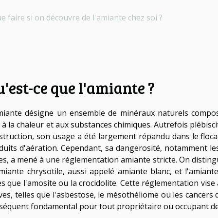
e faire si on découvre de l'amiante chez soi ?
'est-ce que l'amiante ?
miante désigne un ensemble de minéraux naturels composé
, à la chaleur et aux substances chimiques. Autrefois plébisc
struction, son usage a été largement répandu dans le flocage
duits d'aération. Cependant, sa dangerosité, notamment les 
res, a mené à une réglementation amiante stricte. On distin
'amiante chrysotile, aussi appelé amiante blanc, et l'amian
les que l'amosite ou la crocidolite. Cette réglementation vis
ves, telles que l'asbestose, le mésothéliome ou les cancer
séquent fondamental pour tout propriétaire ou occupant de