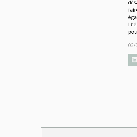
dés
fai
éga
lib
pou
03/