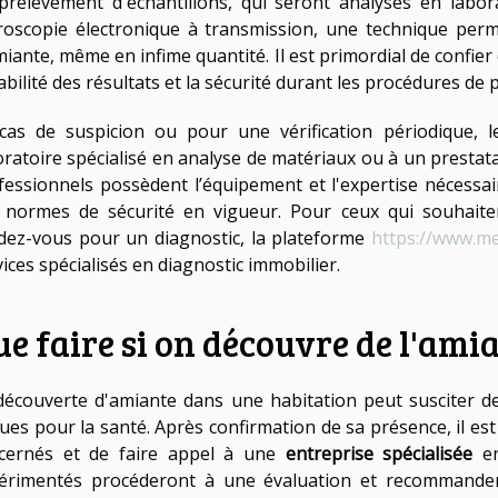
prélèvement d'échantillons, qui seront analysés en labora
roscopie électronique à transmission, une technique perme
miante, même en infime quantité. Il est primordial de confier 
iabilité des résultats et la sécurité durant les procédures de
cas de suspicion ou pour une vérification périodique, l
oratoire spécialisé en analyse de matériaux ou à un prestata
fessionnels possèdent l’équipement et l'expertise nécessai
 normes de sécurité en vigueur. Pour ceux qui souhaite
dez-vous pour un diagnostic, la plateforme
https://www.me
vices spécialisés en diagnostic immobilier.
e faire si on découvre de l'amia
découverte d'amiante dans une habitation peut susciter 
ques pour la santé. Après confirmation de sa présence, il e
cernés et de faire appel à une
entreprise spécialisée
en
érimentés procéderont à une évaluation et recommander