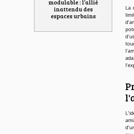
modulable : l’allié
La 
inattendu des
lim
espaces urbains
d'a
pote
d'u
tou
l'a
ada
l'ex
Pr
l
L'i
ami
d'u