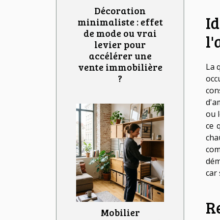
Décoration
Id
minimaliste : effet
de mode ou vrai
l
levier pour
accélérer une
vente immobilière
La 
?
occ
con
d'a
ou 
ce 
cha
com
dém
car 
Re
Mobilier