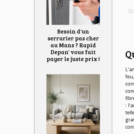
Qu
Besoin d'un
serrurier pas cher
au Mans ? Rapid
Qu
Depan' vous fait
payer le juste prix !
L'a
feu
con
con
fib
: l
tel
gra
con