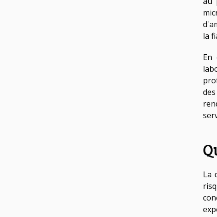
au 
mic
d'a
la f
En 
lab
pro
des
ren
ser
Qu
La 
ris
con
exp