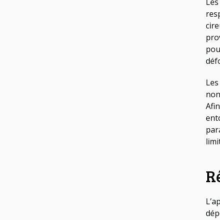
Les
res
cir
pro
pou
déf
Les
non
Afi
ent
par
lim
R
L’a
dép