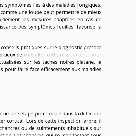
 les symptômes liés à des maladies fongiques,
tils comme une loupe peut permettre de mieux
 rapidement les mesures adaptées en cas de
issance des symptômes feuilles, favorise la
onseils pratiques sur le diagnostic précoce
udicieux de
consulter cette ressource ici pour
ctualisées sur les taches noires platane, la
s pour faire face efficacement aux maladies
titue une étape primordiale dans la détection
 cortical. Lors de cette inspection arbre, il
e chancres ou de suintements inhabituels sur
ection. Les chancres, qui se manifestent sous