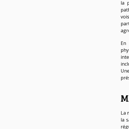
la 
pat
voi
par
agr
En 
phy
int
incl
Une
pré
Me
La 
la 
régu