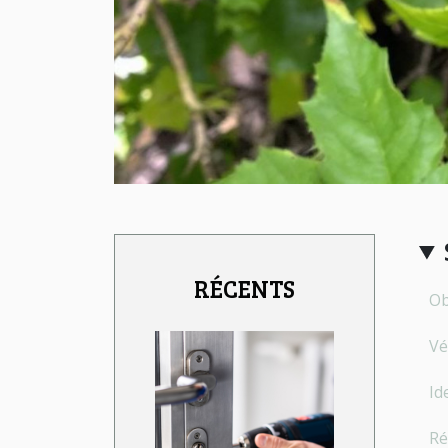
RÉCENTS
Ob
Vé
Id
Ré