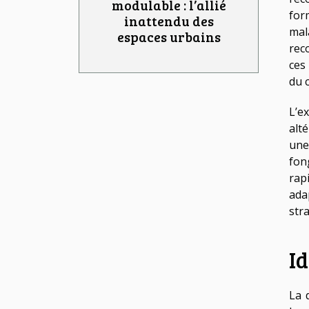
modulable : l’allié
for
inattendu des
mal
espaces urbains
rec
ces
du c
L’e
alt
une
fon
rap
ada
stra
Id
La 