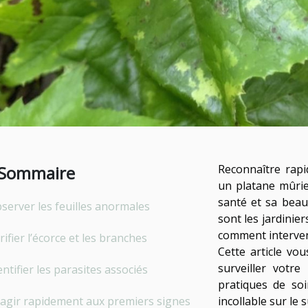
Sommaire
Reconnaître rapi
un platane mûrie
santé et sa beau
server les feuilles anormales
sont les jardini
comment interveni
rifier l’écorce et les branches
Cette article vo
surveiller votre
entifier les parasites associés
pratiques de so
agir rapidement aux premiers signes
incollable sur le s