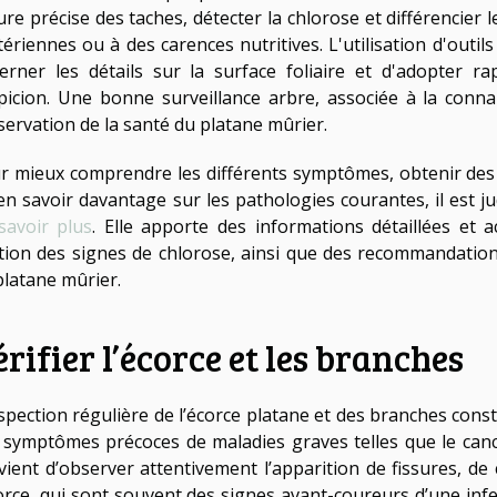
ure précise des taches, détecter la chlorose et différencier
tériennes ou à des carences nutritives. L'utilisation d'ou
cerner les détails sur la surface foliaire et d'adopter
picion. Une bonne surveillance arbre, associée à la conna
servation de la santé du platane mûrier.
r mieux comprendre les différents symptômes, obtenir des c
en savoir davantage sur les pathologies courantes, il est j
savoir plus
. Elle apporte des informations détaillées et a
tion des signes de chlorose, ainsi que des recommandation
platane mûrier.
rifier l’écorce et les branches
nspection régulière de l’écorce platane et des branches cons
 symptômes précoces de maladies graves telles que le cancer
vient d’observer attentivement l’apparition de fissures, d
corce, qui sont souvent des signes avant-coureurs d’une inf