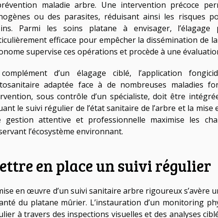
prévention maladie arbre. Une intervention précoce per
hogènes ou des parasites, réduisant ainsi les risques p
sins. Parmi les soins platane à envisager, l’élagage 
ticulièrement efficace pour empêcher la dissémination de l
onome supervise ces opérations et procède à une évaluation 
complément d’un élagage ciblé, l’application fongic
tosanitaire adaptée face à de nombreuses maladies fon
ervention, sous contrôle d’un spécialiste, doit être intégr
uant le suivi régulier de l’état sanitaire de l’arbre et la mis
 gestion attentive et professionnelle maximise les ch
servant l’écosystème environnant.
ttre en place un suivi régulier
mise en œuvre d’un suivi sanitaire arbre rigoureux s’avère
santé du platane mûrier. L’instauration d’un monitoring ph
lier à travers des inspections visuelles et des analyses cibl