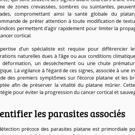
me de zones crevassées, sombres ou suintantes, peuvent a
ades, compromettant ainsi la santé globale du plata
ommande de prêter attention à toute modification de textur
 indices permettent d’agir rapidement pour limiter la pro
ancer cortical.
xpertise d’un spécialiste est requise pour différencier
érations naturelles dues à l’âge ou aux conditions climati
 déformation, un dessèchement ou une chute prématuré
gique. La vigilance à l’égard de ces signes, associée à une in
ide des premiers symptômes sur l’écorce platane et les br
ptée afin de préserver la vitalité du platane mûrier. Cett
tégie pour éviter la progression du cancer cortical et sauvega
entifier les parasites associés
détection précoce des parasites platane est primordiale pou