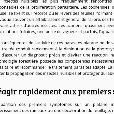
 insectes nuisibles les plus fréquemment rencontrés i
ponsables de la prolifération parasitaire. Les cochenilles,
euse, se fixent sur l’écorce ou le revers des feuilles, forma
voque souvent un affaiblissement général de l’arbre, des feui
vant attirer d’autres insectes. Les acariens, quasiment invi
ormations foliaires, une perte de vigueur et parfois, l’appar
 conséquences de l’activité de ces parasites platane ne doi
 traitée conduit rapidement à la diminution de la photosy
n d’assurer un diagnostic précis et d’éviter une réaction i
omologie forestière possède les compétences nécessaires 
asitaire et recommander le traitement parasites adapté. La r
iter la propagation des insectes nuisibles et protéger durabl
éagir rapidement aux premiers 
pparition des premiers symptômes sur un platane mûr
érissement des rameaux ou une décoloration du feuillage, né