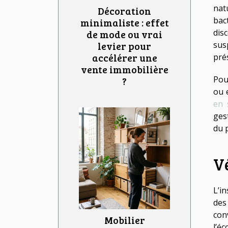
nat
Décoration
bac
minimaliste : effet
dis
de mode ou vrai
levier pour
sus
accélérer une
pré
vente immobilière
Pou
?
ou 
en 
ges
du 
Vé
L’i
des
con
Mobilier
l’é