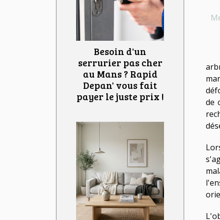
Me
Besoin d'un
serrurier pas cher
arb
au Mans ? Rapid
man
Depan' vous fait
déf
payer le juste prix !
de 
rec
dés
Lor
s'a
mal
l'e
ori
L'o