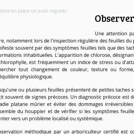
ttre en place un suivi régulier
Observer 
Une attention par
re, notamment lors de l'inspection régulière des feuilles du
ifeste souvent par des symptômes feuilles tels que des tac
ormations inhabituelles. L'apparition de chlorose, désign
chlorophylle, est fréquemment un indice de stress ou d'at
hercher tout changement de couleur, texture ou forme, 
équilibre physiologique.
squ'une ou plusieurs feuilles présentent de petites taches s
git souvent de signes précoces. Un diagnostic précoce est d
adie platane mûrier et éviter des dommages irréversibles 
nsemble du houppier et de vérifier si les symptômes feuille
enter vers un problème localisé ou systémique.
bservation méthodique par un arboriculteur certifié est con